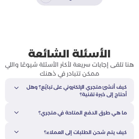
الأسئلة الشائعة
هنا تلقى إجابات سريعة لأكثر الأسئلة شيوعًا واللي
ممكن تتبادر في ذهنك
كيف أنشئ متجري الإلكتروني على تبايُع؟ وهل
أحتاج إلى خبرة تقنية؟
إنشاء المتجر يتم بخطوات بسيطة وسريعة ولا يتطلب
ما هي طرق الدفع المتاحة في متجري؟
أي خبرة تقنية. المنصة مصممة لتكون سهلة
الاستخدام وتناسب المبتدئين والمحترفين.
توفر تبايُع ربطًا مباشرًا وفوريًا مع عدة وسائل دفع
كيف يتم شحن الطلبات إلى العملاء؟
وبدون عقود، تشمل: مدى، فيزا، آبل باي، سامسونج