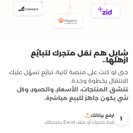
شايل هم نقل متجرك لتبايُع
ازهلها..
حتى لو كنت على منصة ثانية، تبايُع تسهّل عليك
الانتقال بخطوة وحدة.
ننسّق المنتجات، الأسعار، والصور، وكل
شي يكون جاهز للبيع مباشرة.
ارفع بياناتك
1
رابط متجرك أو ملف Excel بمنتجاتك