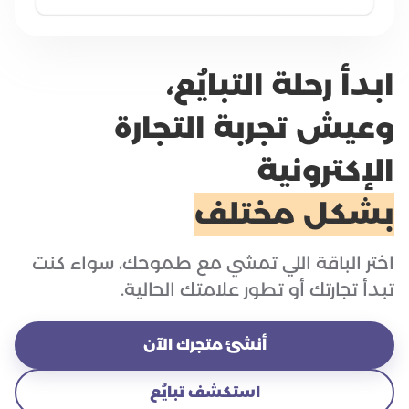
ابدأ رحلة التبايُع،
وعيش تجربة التجارة
الإكترونية
بشكل مختلف
اختر الباقة اللي تمشي مع طموحك، سواء كنت
تبدأ تجارتك أو تطور علامتك الحالية.
أنشئ متجرك الآن
استكشف تبايُع