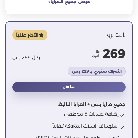
عرض جميع المزايا
←
باقة برو
الأكثر طلباً
269
ريال
شهريا
بدل 299 ر.س
اشتراك سنوي بـ 229 ر.س
ابدأ الآن
جميع مزايا بلس + المزايا التالية:
إضافة حسابات 5 موظفين
استهداف السلات المتروكة تلقائياً
تحسين الظهور على محركات البحث (SEO)